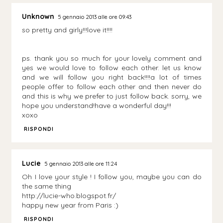
Unknown
5 gennaio 2013 alle ore 09:43
so pretty and girly!!!love it!!!!
ps. thank you so much for your lovely comment and
yes we would love to follow each other. let us know
and we will follow you right back!!!!a lot of times
people offer to follow each other and then never do
and this is why we prefer to just follow back. sorry, we
hope you understand!have a wonderful day!!!
xoxo
RISPONDI
Lucie
5 gennaio 2013 alle ore 11:24
Oh I love your style ! I follow you, maybe you can do
the same thing
http://lucie-who.blogspot.fr/
happy new year from Paris :)
RISPONDI