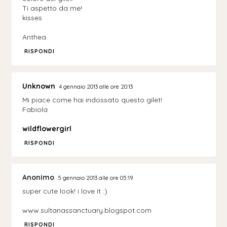
Ti aspetto da me!
kisses
Anthea
RISPONDI
Unknown
4 gennaio 2013 alle ore 20:13
Mi piace come hai indossato questo gilet!
Fabiola
wildflowergirl
RISPONDI
Anonimo
5 gennaio 2013 alle ore 05:19
super cute look! i love it :)
www.sultanassanctuary.blogspot.com
RISPONDI