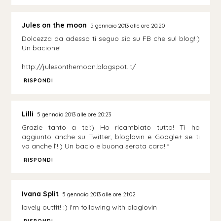
Jules on the moon
5 gennaio 2013 alle ore 20:20
Dolcezza da adesso ti seguo sia su FB che sul blog!:)
Un bacione!
http://julesonthemoon.blogspot.it/
RISPONDI
Lilli
5 gennaio 2013 alle ore 20:23
Grazie tanto a te!:) Ho ricambiato tutto! Ti ho
aggiunto anche su Twitter, bloglovin e Google+ se ti
va anche lì!:) Un bacio e buona serata cara!:*
RISPONDI
Ivana Split
5 gennaio 2013 alle ore 21:02
lovely outfit! :) i'm following with bloglovin
RISPONDI