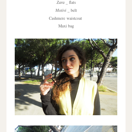
_ flats
Zara
_ belt
Motivi
Cashmere waistcoat
Maxi bag