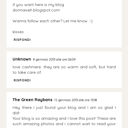
if you want here is my blog
donnaiveh.blogspot.com
Wanna follow each other? Let me know :-)
kisses
RISPONDI
Unknown
8 gennaio 2013 alle ore 06:09
love cashmere. they are so warm and soft, but hard
to take care of.
RISPONDI
The Green Raybans
12 gennaio 2013 alle ore 13:08
Hey there I just found your blog and I am so glad I
did!
Your blog is so amazing and I love this post! These are
such amazing photos and i cannot wait to read your