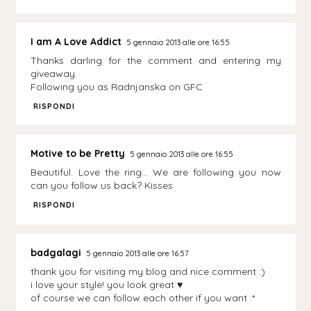
I am A Love Addict
5 gennaio 2013 alle ore 16:55
Thanks darling for the comment and entering my
giveaway.
Following you as Radnjanska on GFC
RISPONDI
Motive to be Pretty
5 gennaio 2013 alle ore 16:55
Beautiful. Love the ring... We are following you now
can you follow us back? Kisses
RISPONDI
badgalagi
5 gennaio 2013 alle ore 16:57
thank you for visiting my blog and nice comment :)
i love your style! you look great ♥
of course we can follow each other if you want :*