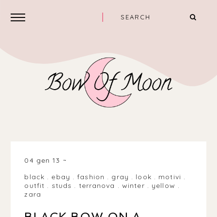
04 gen 13
black
.
ebay
.
fashion
.
gray
.
look
.
motivi
.
outfit
.
studs
.
terranova
.
winter
.
yellow
.
zara
BLACK BOW ON A