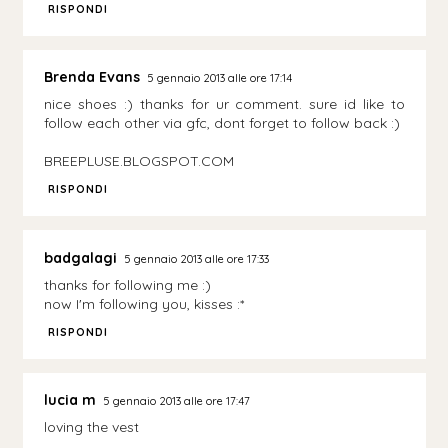
RISPONDI
Brenda Evans
5 gennaio 2013 alle ore 17:14
nice shoes :) thanks for ur comment. sure id like to
follow each other via gfc, dont forget to follow back :)
BREEPLUSE.BLOGSPOT.COM
RISPONDI
badgalagi
5 gennaio 2013 alle ore 17:33
thanks for following me :)
now I'm following you, kisses :*
RISPONDI
lucia m
5 gennaio 2013 alle ore 17:47
loving the vest