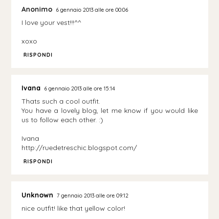
Anonimo
6 gennaio 2013 alle ore 00:06
I love your vest!!!^^
xoxo
RISPONDI
Ivana
6 gennaio 2013 alle ore 15:14
Thats such a cool outfit.
You have a lovely blog, let me know if you would like
us to follow each other. :)
Ivana
http://ruedetreschic.blogspot.com/
RISPONDI
Unknown
7 gennaio 2013 alle ore 09:12
nice outfit! like that yellow color!