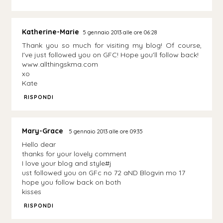
Katherine-Marie
5 gennaio 2013 alle ore 06:28
Thank you so much for visiting my blog! Of course,
I've just followed you on GFC! Hope you'll follow back!
www.allthingskma.com
xo
Kate
RISPONDI
Mary-Grace
5 gennaio 2013 alle ore 09:35
Hello dear
thanks for your lovely comment
I love your blog and style#j
ust followed you on GFc no 72 aND Blogvin mo 17
hope you follow back on both
kisses
RISPONDI