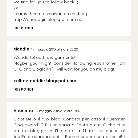
waiting for you to follow back :)
xx
seams theory giveaway on my blog
http://anoddgirl.blogspot.com.au
RISPONDI
Maddie
17 maggio 2013 alle ore 23:20
Wonderful outfits & garments!
Maybe you might consider following each other on
GFC and Bloglovin? I will wait for you on my blog!
callmemaddie.blogspot.com
RISPONDI
Anonimo
19 maggio 2013 alle ore 11:00
Ciao! Bello il tuo blog! Conosci per caso il "Liebster
Blog Award" ? E' una sorta di "auto-premio" che ci si
da tra blogger...Io l'ho dato a 11 tra cui anche al
tuo!Puoi guardare qui !!! Fammi sapere se partecipi! i