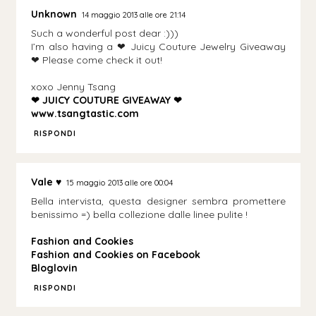
Unknown
14 maggio 2013 alle ore 21:14
Such a wonderful post dear :)))
I’m also having a ❤ Juicy Couture Jewelry Giveaway
❤ Please come check it out!
xoxo Jenny Tsang
❤ JUICY COUTURE GIVEAWAY ❤
www.tsangtastic.com
RISPONDI
Vale ♥
15 maggio 2013 alle ore 00:04
Bella intervista, questa designer sembra promettere
benissimo =) bella collezione dalle linee pulite !
Fashion and Cookies
Fashion and Cookies on Facebook
Bloglovin
RISPONDI