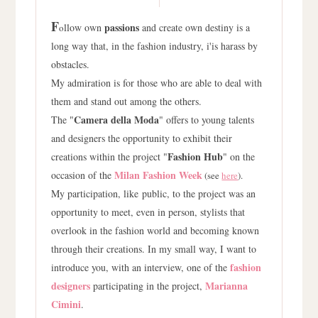
F
passions
llow
own
and
create
own destiny
is a
o
long way
that, in
the
fashion
industry
, i'is
harass
by
obstacles.
My admiration
is for those who
are able
to
deal with
them and
stand out among
the others
.
Camera della Moda
The
"
"
offers to young
talents
and designers
the opportunity to
exhibit their
Fashion Hub
creations
within the project "
" on the
Milan
Fashion Week
occasion
of the
(see
here
).
My participation
, like
public
,
to the project
was
an
opportunity to meet
,
even in person
, stylists
that
overlook
in the fashion world
and becoming known
through
their creations.
In my small way
, I want to
fashion
introduce you, with
an interview
,
one of the
designers
Marianna
participating in the project
,
Cimini
.