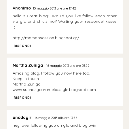
Anonimo
15 maggio 2013 alle ore 17:42
hello!!!! Great blog!!! Would you like follow each other
via gfc and chicisimo? Waiting your responce! kisses
:)
http://marsobsession.blogspot.gr/
RISPONDI
Martha Zuñiga
16 maggio 2013 alle ore 03:59
Amazing blog. I follow you now here too.
Keep in touch.
Martha Zuniga
www.suenosycaramelosstyle.blogspot.com
RISPONDI
anoddgirl
16 maggio 2013 alle ore 13:56
hey love, following you on gfc and bloglovin