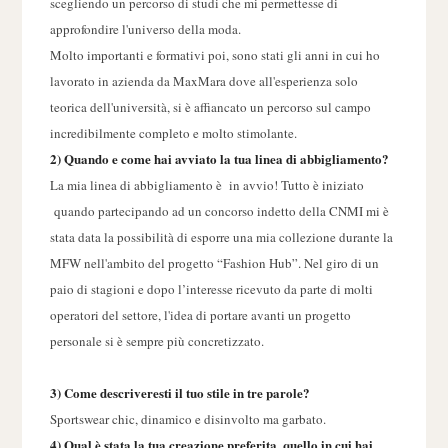
scegliendo un percorso di studi che mi permettesse di
approfondire l'universo della moda.
Molto importanti e formativi poi, sono stati gli anni in cui ho
lavorato in azienda da MaxMara dove all'esperienza solo
teorica dell'università, si è affiancato un percorso sul campo
incredibilmente completo e molto stimolante.
2) Quando e come hai avviato la tua linea di abbigliamento?
La mia linea di abbigliamento è in avvio! Tutto è iniziato
quando partecipando ad un concorso indetto della CNMI mi è
stata data la possibilità di esporre una mia collezione durante la
MFW nell'ambito del progetto “Fashion Hub”. Nel giro di un
paio di stagioni e dopo l’interesse ricevuto da parte di molti
operatori del settor
e
,
l'idea di portare avanti un progetto
personale si è sempre più concretizzato.
3) Come descriveresti il tuo stile in tre parole?
Sportswear chic, dinamico e disinvolto ma garbato.
4) Qual è stata la tua creazione preferita, quello in cui hai