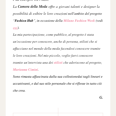
La
Camera della Moda
offre a giovani talenti e designer la
possibilità di esibire le loro creazioni
nell'ambito del progetto
“
Fashion Hub
”, in occasione della
Milano Fashion Week
(vedi
qui
).
La mia partecipazione
, come p
ubblico, al progetto è stata
un'occasione per conos
cere, anche di persona,
stilisti che si
affacciano nel mondo dell
a moda
facendosi conoscere tramite
le loro creazioni.
Nel mio piccolo, voglio
farvi conoscere
tramite
un'intervista
una dei
stilisti
che ader
iscono al progetto,
Marianna Cimini
.
Sono rimasta affascinata dalla sua collezionedai tagli
line
a
ri e
accattivanti,
e dal s
uo stile
personale che si riflesse in tutto ciò
c
he crea.
G.