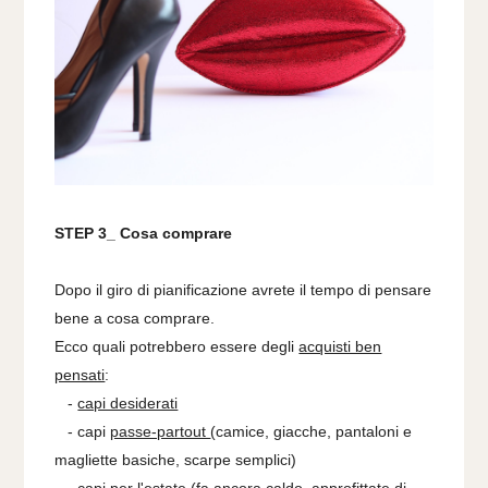
STEP 3_ Cosa comprare
Dopo il giro di pianificazione avrete il tempo di pensare
bene a cosa comprare.
Ecco quali potrebbero essere degli
acquisti ben
pensati
:
-
capi desiderati
- capi
passe-partout
(camice, giacche, pantaloni e
magliette basiche, scarpe semplici)
- capi
per l'estate
(fa ancora caldo
, approfittate di