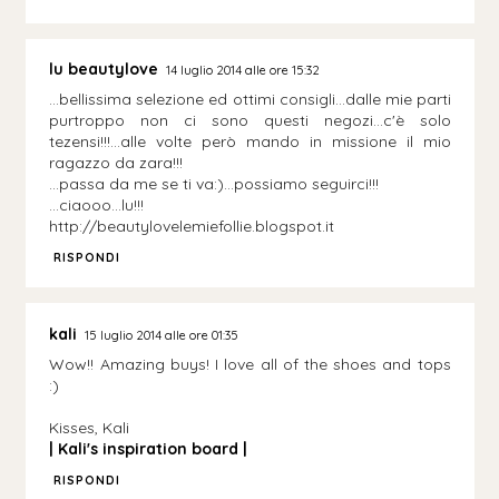
lu beautylove
14 luglio 2014 alle ore 15:32
...bellissima selezione ed ottimi consigli...dalle mie parti
purtroppo non ci sono questi negozi...c'è solo
tezensi!!!...alle volte però mando in missione il mio
ragazzo da zara!!!
...passa da me se ti va:)...possiamo seguirci!!!
...ciaooo...lu!!!
http://beautylovelemiefollie.blogspot.it
RISPONDI
kali
15 luglio 2014 alle ore 01:35
Wow!! Amazing buys! I love all of the shoes and tops
:)
Kisses, Kali
| Kali's inspiration board |
RISPONDI