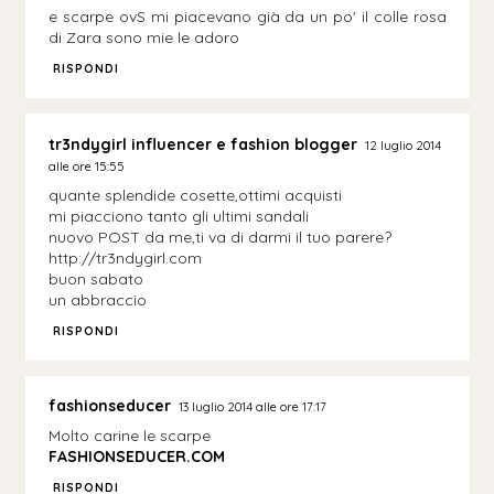
e scarpe ovS mi piacevano già da un po' il colle rosa
di Zara sono mie le adoro
RISPONDI
tr3ndygirl influencer e fashion blogger
12 luglio 2014
alle ore 15:55
quante splendide cosette,ottimi acquisti
mi piacciono tanto gli ultimi sandali
nuovo POST da me,ti va di darmi il tuo parere?
http://tr3ndygirl.com
buon sabato
un abbraccio
RISPONDI
fashionseducer
13 luglio 2014 alle ore 17:17
Molto carine le scarpe
FASHIONSEDUCER.COM
RISPONDI