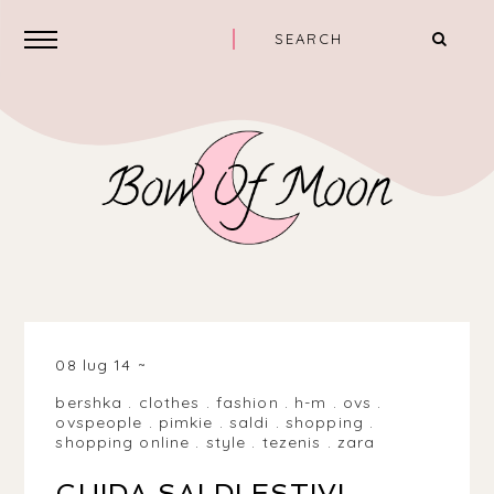
08 lug 14
bershka
.
clothes
.
fashion
.
h-m
.
ovs
.
ovspeople
.
pimkie
.
saldi
.
shopping
.
shopping online
.
style
.
tezenis
.
zara
GUIDA SALDI ESTIVI