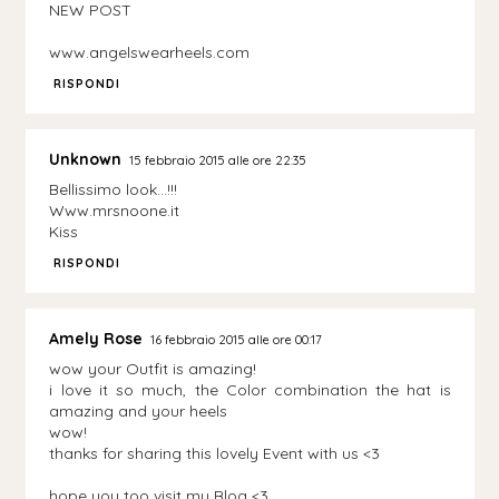
NEW POST
www.angelswearheels.com
RISPONDI
Unknown
15 febbraio 2015 alle ore 22:35
Bellissimo look...!!!
Www.mrsnoone.it
Kiss
RISPONDI
Amely Rose
16 febbraio 2015 alle ore 00:17
wow your Outfit is amazing!
i love it so much, the Color combination the hat is
amazing and your heels
wow!
thanks for sharing this lovely Event with us <3
hope you too visit my Blog <3