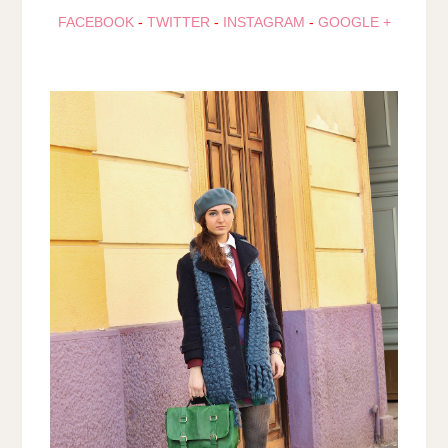
FACEBOOK
-
TWITTER
-
INSTAGRAM
-
GOOGLE +