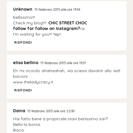
Unknown
15 febbraio 2015 alle ore 19:34
bellissimo!!!
Check my blog!!!! :
CHIC STREET CHOC
follow for follow on Instagram?
<a
I'm waiting for you!!! Yep!
RISPONDI
elisa bellino
15 febbraio 2015 alle ore 19:37
Eh mi ricordo ahahaahah, via sciesa davanti allo Ied!
bacioni
www.theladycracy.it
RISPONDI
Dania
15 febbraio 2015 alle ore 22:00
Hai fatto bene a propircele stavi benissimo sai?!
Bella la borsa.
Bacio