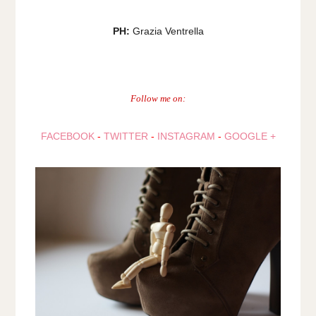
PH:
Grazia Ventrella
Follow me on:
FACEBOOK
-
TWITTER
-
INSTAGRAM
-
GOOGLE +