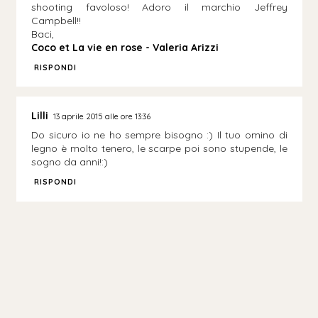
shooting favoloso! Adoro il marchio Jeffrey
Campbell!!
Baci,
Coco et La vie en rose - Valeria Arizzi
RISPONDI
Lilli
13 aprile 2015 alle ore 13:36
Do sicuro io ne ho sempre bisogno :) Il tuo omino di
legno è molto tenero, le scarpe poi sono stupende, le
sogno da anni!:)
RISPONDI