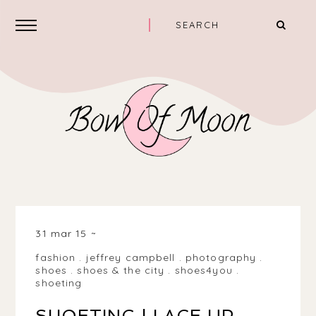
31 mar 15
fashion
.
jeffrey campbell
.
photography
.
shoes
.
shoes & the city
.
shoes4you
.
shoeting
SHOETING | LACE UP