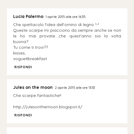
Lucia Palermo
1 aprile 2015 alle ore 16:35
Che spettacolo l'idea dell'omino di legno *-*
Queste scarpe mi piacciono da sempre anche se non
le ho mai provate....che quest'anno sia la volta
buona?
Tu come ti trovi??
kisses,
vogue4breakfast
RISPONDI
Jules on the moon
2 aprile 2015 alle ore 13:33
Che scarpe fantastiche!!
http://julesonthemoon.blogspot.it/
RISPONDI