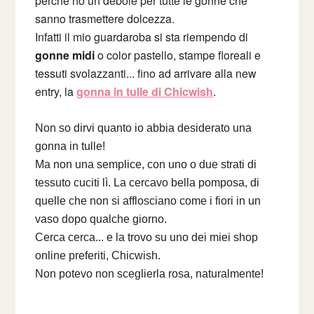
perché ho un debole per tutte le gonne che
sanno trasmettere dolcezza.
Infatti il mio guardaroba si sta riempendo di
gonne midi
o color pastello, stampe floreali e
tessuti svolazzanti... fino ad arrivare alla new
entry, la
gonna in tulle di Chicwish
.
Non so dirvi quanto io abbia desiderato una
gonna in tulle!
Ma non una semplice, con uno o due strati di
tessuto cuciti lì. La cercavo bella pomposa, di
quelle che non si afflosciano come i fiori in un
vaso dopo qualche giorno.
Cerca cerca... e la trovo su uno dei miei shop
online preferiti, Chicwish.
Non potevo non sceglierla rosa, naturalmente!