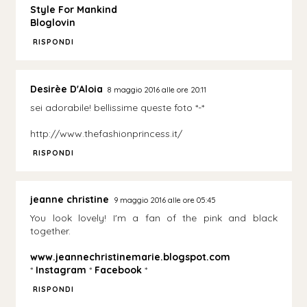
Style For Mankind
Bloglovin
RISPONDI
Desirèe D'Aloia
8 maggio 2016 alle ore 20:11
sei adorabile! bellissime queste foto *-*
http://www.thefashionprincess.it/
RISPONDI
jeanne christine
9 maggio 2016 alle ore 05:45
You look lovely! I'm a fan of the pink and black
together.
www.jeannechristinemarie.blogspot.com
*
Instagram
*
Facebook
*
RISPONDI