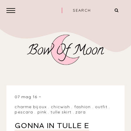
07 mag 16
charme bijoux
.
chicwish
.
fashion
.
outfit
.
pescara
.
pink
.
tulle skirt
.
zara
GONNA IN TULLE E