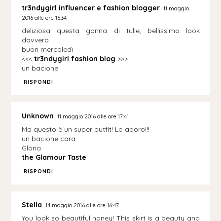
tr3ndygirl influencer e fashion blogger
11 maggio
2016 alle ore 16:34
deliziosa questa gonna di tulle, bellissimo look
davvero
buon mercoledì
<<<
tr3ndygirl fashion blog
>>>
un bacione
RISPONDI
Unknown
11 maggio 2016 alle ore 17:41
Ma questo è un super outfit! Lo adoro!!!
un bacione cara
Gloria
the Glamour Taste
RISPONDI
Stella
14 maggio 2016 alle ore 16:47
You look so beautiful honey! This skirt is a beauty and