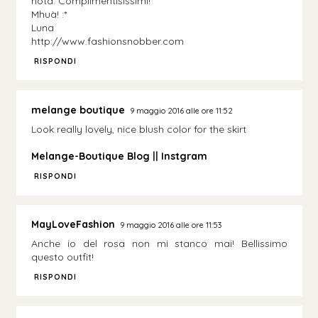
nota. Complimentisissimi!
Mhuà! :*
Luna
http://www.fashionsnobber.com
RISPONDI
melange boutique
9 maggio 2016 alle ore 11:52
Look really lovely, nice blush color for the skirt
Melange-Boutique Blog
||
Instgram
RISPONDI
MayLoveFashion
9 maggio 2016 alle ore 11:53
Anche io del rosa non mi stanco mai! Bellissimo
questo outfit!
RISPONDI