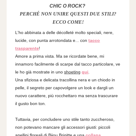
CHIC O ROCK?
PERCHÉ NON UNIRE QUESTI DUE STILI?
ECCO COME!
L'ho abbinata a delle décolleté molto speciali, nere,
lucide, con punta arrotondata e... con
tacco
trasparente
!
Amore a prima vista. Ma se ricordate bene, mi
innamoro facilmente di scarpe dal tacco particolare, ve
le ho già mostrate in uno
shoeting
qui
.
Una sfiziosa e delicata tracollina nera e un chiodo in
pelle, il segreto per capovolgere un look e dargli un
nuovo carattere, più rocchettaro ma senza trascurare
il gusto bon ton.
Tuttavia, per concludere uno stile tanto zuccheroso,
non potevano mancare gli accessori giusti: piccoli
anellini floreali di Bijou Brigitte e una
collana