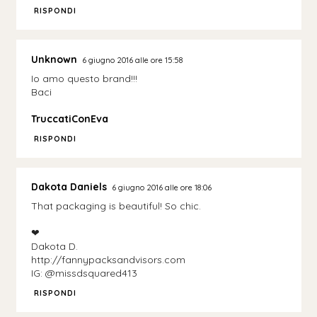
RISPONDI
Unknown
6 giugno 2016 alle ore 15:58
Io amo questo brand!!!
Baci
TruccatiConEva
RISPONDI
Dakota Daniels
6 giugno 2016 alle ore 18:06
That packaging is beautiful! So chic.
❤︎
Dakota D.
http://fannypacksandvisors.com
IG: @missdsquared413
RISPONDI