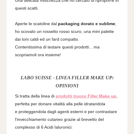
Una delicata freschezza che ho cercato di riproporre in
questi scatti.
Aperte le scatoline dal
packaging dorato e sublime
,
ho scovato un rossetto rosso scuro, una mini palette
dai toni caldi ed un fard compatto.
Contentissima di testare questi prodotti... ma
scopriamoli ora insieme!
LABO SUISSE - LINEA FILLER MAKE UP:
OPINIONI
Si tratta della linea di
prodotti trucco Filler Make up
,
perfetta per donare vitalità alla pelle idratandola
e proteggendola dagli agenti esterni e per contrastare
l'invecchiamento cutaneo grazie al brevetto del
complesso di 6 Acidi Ialuronici.