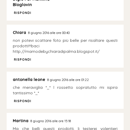
Bloglovin
RISPONDI
Chiara
8 giugno 2016 alle ore 00:40
non potevi scattare foto più belle per risaltare questi
prodotti!!!baci
http://mamodebychiaradipalma.blogspot.it/
RISPONDI
antonella leone
8 giugno 2016 alle ore 01:22
che meraviglia *_* l rossetto sopratutto mi ispira
tantissimo *_*
RISPONDI
Martina
8 giugno 2016 alle ore 15:18
Ma che belli questi prodotti, li testerei volentieri