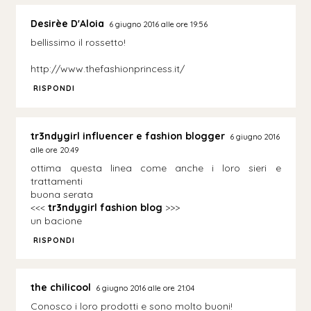
Desirèe D'Aloia
6 giugno 2016 alle ore 19:56
bellissimo il rossetto!
http://www.thefashionprincess.it/
RISPONDI
tr3ndygirl influencer e fashion blogger
6 giugno 2016
alle ore 20:49
ottima questa linea come anche i loro sieri e
trattamenti
buona serata
<<<
tr3ndygirl fashion blog
>>>
un bacione
RISPONDI
the chilicool
6 giugno 2016 alle ore 21:04
Conosco i loro prodotti e sono molto buoni!