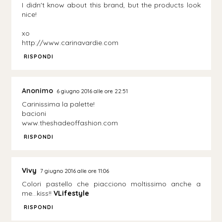
I didn't know about this brand, but the products look
nice!
xo
http://www.carinavardie.com
RISPONDI
Anonimo
6 giugno 2016 alle ore 22:51
Carinissima la palette!
bacioni
www.theshadeoffashion.com
RISPONDI
Vivy
7 giugno 2016 alle ore 11:06
Colori pastello che piacciono moltissimo anche a
me...kiss!!
VLifestyle
RISPONDI