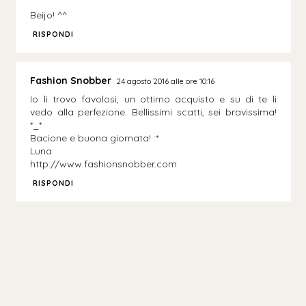
Beijo! ^^
RISPONDI
Fashion Snobber
24 agosto 2016 alle ore 10:16
Io li trovo favolosi, un ottimo acquisto e su di te li
vedo alla perfezione. Bellissimi scatti, sei bravissima!
*_*
Bacione e buona giornata! :*
Luna
http://www.fashionsnobber.com
RISPONDI