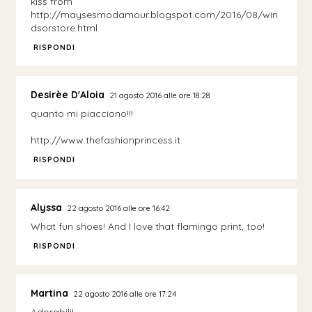
kiss from
http://maysesmodamour.blogspot.com/2016/08/win
dsorstore.html
RISPONDI
Desirèe D'Aloia
21 agosto 2016 alle ore 18:28
quanto mi piacciono!!!
http://www.thefashionprincess.it
RISPONDI
Alyssa
22 agosto 2016 alle ore 16:42
What fun shoes! And I love that flamingo print, too!
RISPONDI
Martina
22 agosto 2016 alle ore 17:24