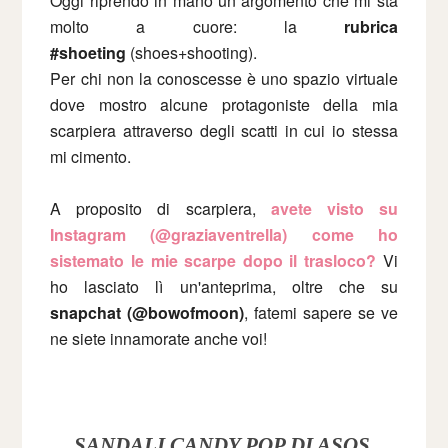
Oggi riprendo in mano un argomento che mi sta
molto a cuore: la
rubrica
#shoeting
(shoes+shooting).
Per chi non la conoscesse è uno spazio virtuale
dove mostro alcune protagoniste della mia
scarpiera attraverso degli scatti in cui io stessa
mi cimento.
A proposito di scarpiera,
avete visto su
Instagram (@graziaventrella
) come ho
sistemato le mie scarpe dopo il trasloco?
Vi
ho lasciato lì un'anteprima,
oltre
che su
snapchat (@bowofmoon)
, fatemi sapere se ve
ne siete innamorate anche voi!
SANDALI CANDY POP DI ASOS,