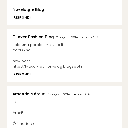
Novelstyle Blog
RISPONDI
F-lover Fashion Blog
23 agosto 2016 alle ore 23:02
solo una parola: irresistibili!
baci Gina
new post
http://f-lover-fashion-blog.blogspot.it
RISPONDI
Amanda Mércuri
24 agosto 2016 alle ore 02:02
;D
Amei!
Ótima terça!