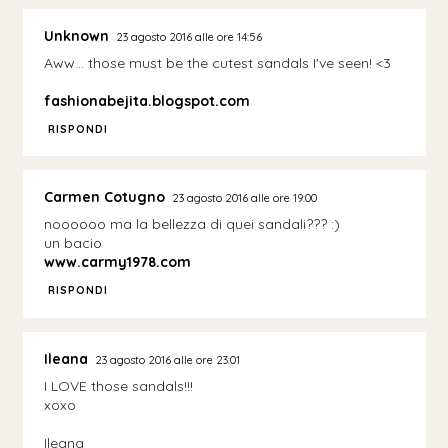
Unknown
23 agosto 2016 alle ore 14:56
Aww... those must be the cutest sandals I've seen! <3
fashionabejita.blogspot.com
RISPONDI
Carmen Cotugno
23 agosto 2016 alle ore 19:00
noooooo ma la bellezza di quei sandali??? :)
un bacio
www.carmy1978.com
RISPONDI
Ileana
23 agosto 2016 alle ore 23:01
I LOVE those sandals!!!
xoxo
Ileana