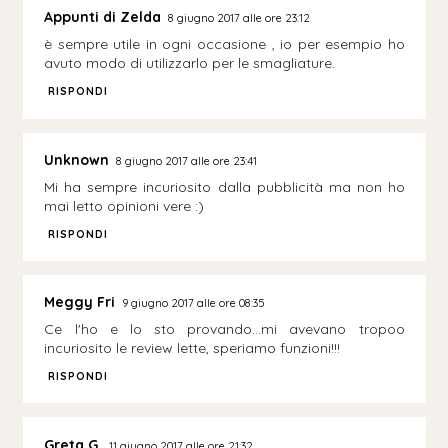
Appunti di Zelda
8 giugno 2017 alle ore 23:12
è sempre utile in ogni occasione , io per esempio ho
avuto modo di utilizzarlo per le smagliature.
RISPONDI
Unknown
8 giugno 2017 alle ore 23:41
Mi ha sempre incuriosito dalla pubblicità ma non ho
mai letto opinioni vere :)
RISPONDI
Meggy Fri
9 giugno 2017 alle ore 08:35
Ce l'ho e lo sto provando...mi avevano tropoo
incuriosito le review lette, speriamo funzioni!!!
RISPONDI
Greta G.
11 giugno 2017 alle ore 21:32