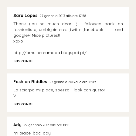
Sara Lopes
27 gennaio 2013 alle ore 17:58
Thank you so much dear :) I followed back on
fashionlista,tumblr,pinterest,twitter,facebook and
google+! Nice pictures!!
xoxo
http://amulhereamoda.blogspot.pt/
RISPONDI
Fashion Riddles
27 gennaio 2013 alle ore 18:09
La sciarpa mi piace, spezza il look con gusto!
V
RISPONDI
Ady
27 gennaio 2013 alle ore 18:18
mi piace! baci ady