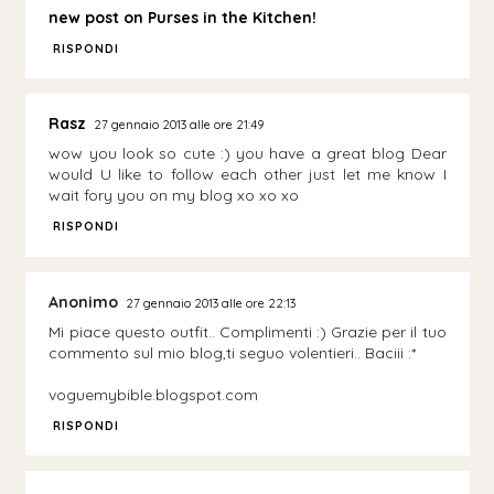
new post on Purses in the Kitchen!
RISPONDI
Rasz
27 gennaio 2013 alle ore 21:49
wow you look so cute :) you have a great blog Dear
would U like to follow each other just let me know I
wait fory you on my blog xo xo xo
RISPONDI
Anonimo
27 gennaio 2013 alle ore 22:13
Mi piace questo outfit.. Complimenti :) Grazie per il tuo
commento sul mio blog,ti seguo volentieri.. Baciii :*
voguemybible.blogspot.com
RISPONDI