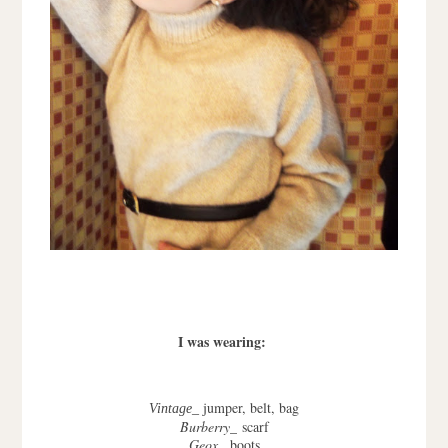
I was wearing:
jumper, belt, bag
Vintage_
Burberry_
scarf
Geox_
boots