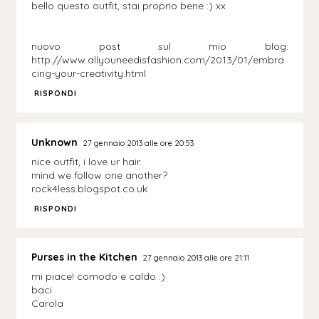
bello questo outfit, stai proprio bene :) xx
nuovo post sul mio blog:
http://www.allyouneedisfashion.com/2013/01/embra
cing-your-creativity.html
RISPONDI
Unknown
27 gennaio 2013 alle ore 20:53
nice outfit, i love ur hair.
mind we follow one another?
rock4less.blogspot.co.uk
RISPONDI
Purses in the Kitchen
27 gennaio 2013 alle ore 21:11
mi piace! comodo e caldo :)
baci
Carola