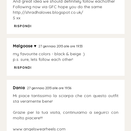
And great idea we should definitely follow eachother
Following now via GFC hope you do the same
http://shradhaloves.blogspot.co.uk/
S xx
RISPONDI
Malgoose ♥
27 gennaio 2013 alle ore 19:33
my favourite colors - black & beige :)
p.s. sure, lets follow each other!
RISPONDI
Dania
27 gennaio 2013 alle ore 19:36
Mi piace tantissimo la sciarpa che con questo outfit
sta veramente bene!
Grazie per la tua visita, continuiamo a seguirci con
molto piacere!!!
www.angelswearheels.com