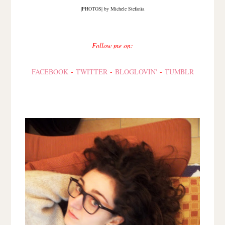
|PHOTOS| by Michele Stefanìa
Follow me on:
FACEBOOK
-
TWITTER
-
BLOGLOVIN'
-
TUMBLR