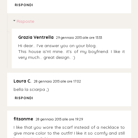
RISPONDI
Risposte
Grazia Ventrella
29 gennaio 2013 alle ore 13:33
Hi dear... I've answer you on your blog..
This house is'nt mine.. it's of my boyfriend. I like it
very much... great design.. :)
Laura C.
28 gennaio 2013 alle ore 17:02
bella la sciarpa ;)
RISPONDI
fitsonme
28 gennaio 2013 alle ore 19:29
I like that you wore the scarf instead of a necklace to
give more color to the outfit! I like it so comfy and still