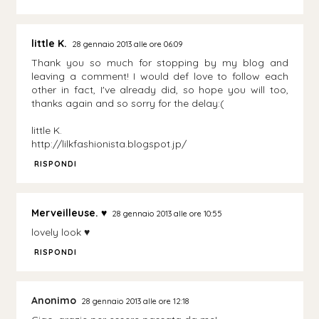
little K.
28 gennaio 2013 alle ore 06:09
Thank you so much for stopping by my blog and
leaving a comment! I would def love to follow each
other in fact, I've already did, so hope you will too,
thanks again and so sorry for the delay:(
little K.
http://lilkfashionista.blogspot.jp/
RISPONDI
Merveilleuse. ♥
28 gennaio 2013 alle ore 10:55
lovely look ♥
RISPONDI
Anonimo
28 gennaio 2013 alle ore 12:18