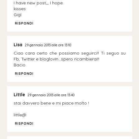
I have new post,,, I hope
kisses
Gigi
RISPONDI
Lisa
29 gennaio 2013 alle ore 13:10
Ciao cara certo che possiamo seguirci!! Ti seguo su
Fb, Twitter e bloglovin...spero ricambierai!!
Bacio
RISPONDI
Little
29 gennaio 2013 alle ore 13:40
stai davvero bene e mi piace molto !
little@
RISPONDI