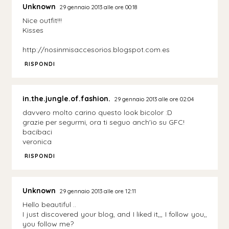
Unknown
29 gennaio 2013 alle ore 00:18
Nice outfit!!!
Kisses
http://nosinmisaccesorios.blogspot.com.es
RISPONDI
in.the.jungle.of.fashion.
29 gennaio 2013 alle ore 02:04
davvero molto carino questo look bicolor :D
grazie per segurmi, ora ti seguo anch'io su GFC!
bacibaci
veronica
RISPONDI
Unknown
29 gennaio 2013 alle ore 12:11
Hello beautiful ..
I just discovered your blog, and I liked it,,, I follow you,,
you follow me?