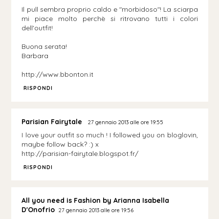
Il pull sembra proprio caldo e "morbidoso"! La sciarpa
mi piace molto perchè si ritrovano tutti i colori
dell'outfit!
Buona serata!
Barbara
http://www.bbonton.it
RISPONDI
Parisian Fairytale
27 gennaio 2013 alle ore 19:55
I love your outfit so much ! I followed you on bloglovin,
maybe follow back? :) x
http://parisian-fairytale.blogspot.fr/
RISPONDI
All you need is Fashion by Arianna Isabella
D'Onofrio
27 gennaio 2013 alle ore 19:56