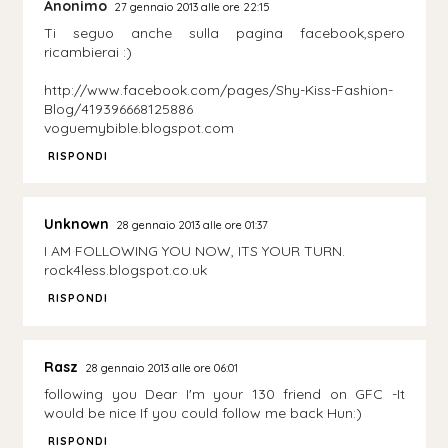
Anonimo
27 gennaio 2013 alle ore 22:15
Ti seguo anche sulla pagina facebook,spero
ricambierai :)
http://www.facebook.com/pages/Shy-Kiss-Fashion-
Blog/419396668125886
voguemybible.blogspot.com
RISPONDI
Unknown
28 gennaio 2013 alle ore 01:37
I AM FOLLOWING YOU NOW, ITS YOUR TURN.
rock4less.blogspot.co.uk
RISPONDI
Rasz
28 gennaio 2013 alle ore 06:01
following you Dear I'm your 130 friend on GFC -It
would be nice If you could follow me back Hun:)
RISPONDI