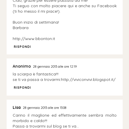
Ciao, grazie per essere passata da me!
Ti seguo con molto piacere qui e anche su Facebook
(ti ho messo il mi piace!).
Buon inizio di settimana!
Barbara
http://www.bbonton.it
RISPONDI
Anonimo
28 gennaio 2013 alle ore 12:19
la sciarpa è fantastica!!!
se ti va passa a trovarmi:http://viviconvivi.blogspot.it/
RISPONDI
Lisa
28 gennaio 2013 alle ore 13:08
Carino il maglione ed effettivamente sembra molto
morbido e caldo!!!
Passa a trovarmi sul blog se ti va...