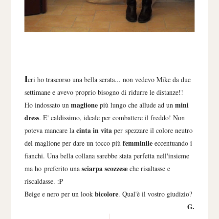
I
eri ho trascorso una bella serata... non vedevo Mike da due
settimane e avevo proprio bisogno di ridurre le distanze!!
maglione
mini
Ho indossato un
più lungo che allude ad un
dress
. E' caldissimo, ideale per combattere il freddo! Non
cinta in vita
poteva mancare la
per
spezzare il colore neutro
femminile
del maglione per dare un tocco più
eccentuando i
fianchi. Una bella collana sarebbe stata perfetta nell'insieme
sciarpa scozzese
ma ho
preferito una
che risaltasse e
riscaldasse. :P
bicolore
Beige e nero per un look
. Qual'è il vostro giudizio?
G.