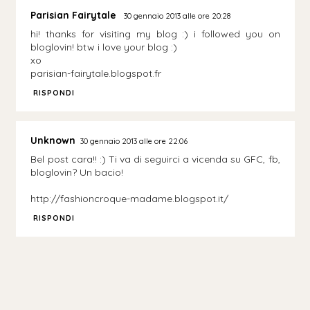
Parisian Fairytale
30 gennaio 2013 alle ore 20:28
hi! thanks for visiting my blog :) i followed you on
bloglovin! btw i love your blog :)
xo
parisian-fairytale.blogspot.fr
RISPONDI
Unknown
30 gennaio 2013 alle ore 22:06
Bel post cara!! :) Ti va di seguirci a vicenda su GFC, fb,
bloglovin? Un bacio!
http://fashioncroque-madame.blogspot.it/
RISPONDI