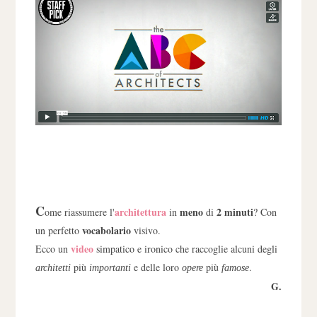
C
architettura
meno
2 minuti
ome riassumere l'
in
di
? Con
vocabolario
un perfetto
visivo.
video
Ecco un
simpatico e ironico che raccoglie alcuni degli
più
e delle loro
più
.
architetti
importanti
opere
famose
G.