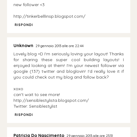
new follower <3
http://tinkerbelllinsp.blogspot.com/
RISPONDI
Unknown
29 gennaio 2013 alle ore 22:44
Lovely blog =D I'm seriously loving your layout! Thanks
for sharing these super cool building layouts! I
enjoyed looking at them! I'm your newest follower via
google (137) twitter and bloglovin! I'd really love it if
you could check out my blog and follow back?
xoxo
can't wait to see more!
http://sensiblestylista.blogspot.com/
Twitter: Sensiblestylist
RISPONDI
Patricia Do Nascimento
29 gennaio 2013 alle ore 23:31