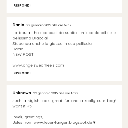
RISPONDI
Dania
22 gennaio 2015 alle ore 16:52
La borsa l ho riconosciuta subito: un inconfondibile e
bellissima Bracciali.
Stupenda anche la giacca in eco pelliccia.
Bacio
NEW POST
www.angelswearheels.com
RISPONDI
Unknown
22 gennaio 2015 alle ore 17:22
such a stylish look! great fur and a really cute bag!
want it! <3
lovely greetings,
Jules from www.feuer-fangen.blogspot.de ♥