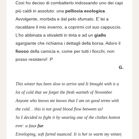
Così ho deciso di combatterlo indossando uno dei capi
più caldi in assoluto: una
pelliccia
ecologica
.
Avvolgente, morbida e dal pelo sfumato. E’ lei a
riscaldare il mio inverno, a coprirmi col suo cappuccio.
L’ho abbinata a stivaletti in tinta e ad un
giallo
sgargiante che richiama i dettagli della borsa. Adoro il
fiocco
della camicia e, come per tutti i fiocchi, non
posso resistervi! :P
G.
This winter has been slow to arrive and It brought with it a
lot of cold that we forget the fresh warmth of November.
Anyone who knows me knows that I am on good terms with
the cold... this is not good blood flow between us!
So I decided to fight it by wearing one of the clothes hottest
ever: a faux
fur
.
Enveloping, soft furred nuanced. It is her to warm my winter,