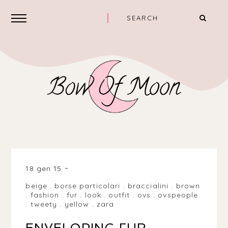
18 gen 15
beige
.
borse particolari
.
braccialini
.
brown
.
fashion
.
fur
.
look
.
outfit
.
ovs
.
ovspeople
.
tweety
.
yellow
.
zara
ENVELOPING FUR