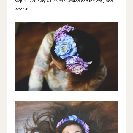
I waited half the day
) and
Step 3
_ Let it dry 4-6 hours (
wear it!