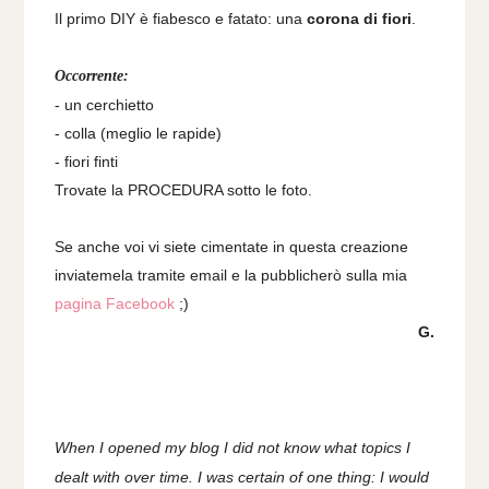
Il primo DIY è fiabesco e fatato: una
corona di fiori
.
Occorrente:
- un cerchietto
- colla (meglio le rapide)
- fiori finti
Trovate la PROCEDURA sotto le foto.
Se anche voi vi siete cimentate in questa creazione
inviatemela tramite email e la pubblicherò sulla mia
pagina Facebook
;)
G.
When I opened my blog I did not know what topics I
dealt with over time. I
was certain of o
ne thing: I would