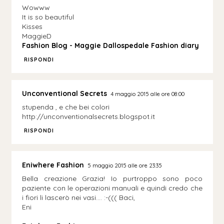
Wowww
It is so beautiful
Kisses
MaggieD
Fashion Blog - Maggie Dallospedale Fashion diary
RISPONDI
Unconventional Secrets
4 maggio 2015 alle ore 08:00
stupenda , e che bei colori
http://unconventionalsecrets.blogspot.it
RISPONDI
Eniwhere Fashion
5 maggio 2015 alle ore 23:35
Bella creazione Grazia! Io purtroppo sono poco
paziente con le operazioni manuali e quindi credo che
i fiori li lascerò nei vasi.... :-((( Baci,
Eni