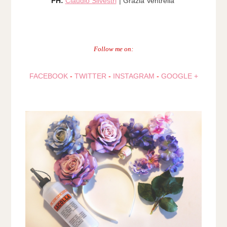
PH:
Claudio Silvestri
| Grazia Ventrella
Follow me on:
FACEBOOK
-
TWITTER
-
INSTAGRAM
-
GOOGLE +