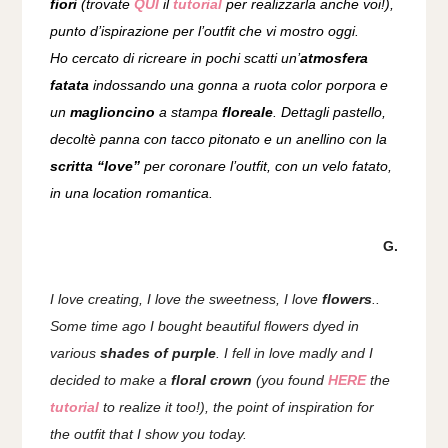
fiori
(trovate
QUI
il
tutorial
per realizzarla anche voi!),
punto d’ispirazione per l’outfit che vi mostro oggi.
Ho cercato di ricreare in pochi scatti un’
atmosfera
fatata
indossando una gonna a ruota color porpora e
un
maglioncino
a stampa
floreale
. Dettagli pastello,
decoltè panna con tacco pitonato e un anellino con la
scritta “love”
per coronare l’outfit, con un velo fatato,
in una location romantica.
G.
I love creating, I love the sweetness, I love
flowers
..
Some time ago I bought beautiful flowers dyed in
various
shades of purple
. I fell in love madly and I
decided to make a
floral crown
(you found
HERE
the
tutorial
to realize it too!), the point of inspiration for
the outfit that I show you today.