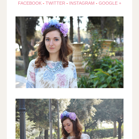
FACEBOOK
-
TWITTER
-
INSTAGRAM
-
GOOGLE +