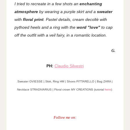
I tried to recreate in a few shots an
enchanting
atmosphere
by wearing a purple skirt and a
sweater
with
floral print
. Pastel details, cream decoltè with
pythoed heels and a ring with the
word "love"
to cap
off the outfit with a veil fairy, in a romantic location.
G.
PH:
Claudio Silvestri
Sweater OVIESSE | Skirt, Ring HM | Shoes PITTARELLO | Bag ZARA
|
Necklace STRADIVARIUS | Floral crown MY CREATIONS (tutorial
here
)
Follow me on: