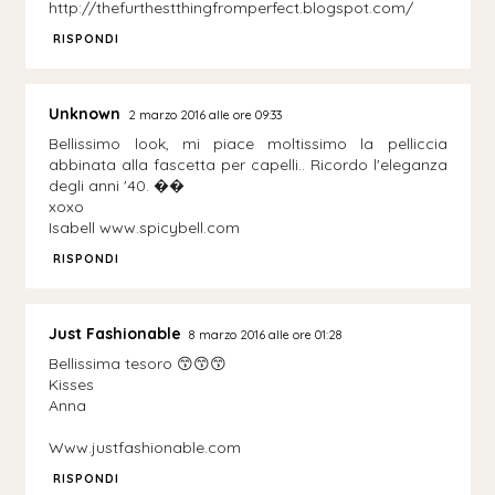
http://thefurthestthingfromperfect.blogspot.com/
RISPONDI
Unknown
2 marzo 2016 alle ore 09:33
Bellissimo look, mi piace moltissimo la pelliccia
abbinata alla fascetta per capelli.. Ricordo l'eleganza
degli anni '40. ��
xoxo
Isabell www.spicybell.com
RISPONDI
Just Fashionable
8 marzo 2016 alle ore 01:28
Bellissima tesoro 😙😙😙
Kisses
Anna
Www.justfashionable.com
RISPONDI