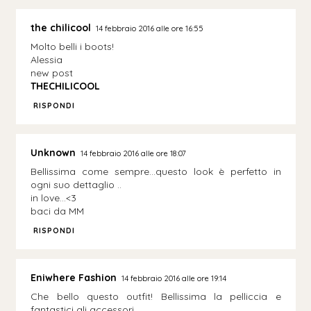
the chilicool
14 febbraio 2016 alle ore 16:55
Molto belli i boots!
Alessia
new post
THECHILICOOL
RISPONDI
Unknown
14 febbraio 2016 alle ore 18:07
Bellissima come sempre...questo look è perfetto in
ogni suo dettaglio ..
in love...<3
baci da MM
RISPONDI
Eniwhere Fashion
14 febbraio 2016 alle ore 19:14
Che bello questo outfit! Bellissima la pelliccia e
fantastici gli accessori.