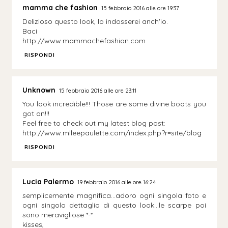
mamma che fashion
15 febbraio 2016 alle ore 19:37
Delizioso questo look, lo indosserei anch'io.
Baci
http://www.mammachefashion.com
RISPONDI
Unknown
15 febbraio 2016 alle ore 23:11
You look incredible!!! Those are some divine boots you
got on!!!
Feel free to check out my latest blog post:
http://www.mlleepaulette.com/index.php?r=site/blog
RISPONDI
Lucia Palermo
19 febbraio 2016 alle ore 16:24
semplicemente magnifica...adoro ogni singola foto e
ogni singolo dettaglio di questo look...le scarpe poi
sono meravigliose *-*
kisses,