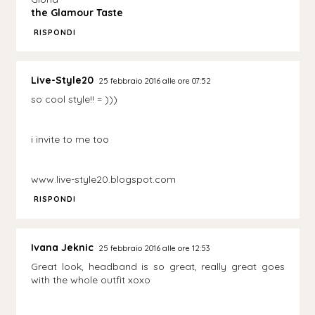
the Glamour Taste
RISPONDI
Live-Style20
25 febbraio 2016 alle ore 07:52
so cool style!! = )))
i invite to me too
www.live-style20.blogspot.com
RISPONDI
Ivana Jeknic
25 febbraio 2016 alle ore 12:53
Great look, headband is so great, really great goes
with the whole outfit xoxo