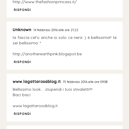
http://www.thefashionprincess.it/
RISPONDI
Unknown
14 febbraio 2016 alle ore 21:22
la fascia cel'o anche io solo ce nera :) è bellissima!! te
sei bellissima :*
http://anotherearthpink.blogspot.be
RISPONDI
www.lagattarosablog.it
15 febbraio 2016 alle ore 09:08
Bellissimo look…. stupendi i tuoi stivaletti!!!!
Baci baci
www.lagattarosablog.it
RISPONDI