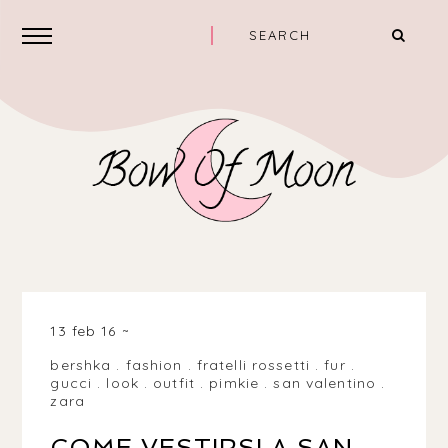
13 feb 16
bershka
.
fashion
.
fratelli rossetti
.
fur
.
gucci
.
look
.
outfit
.
pimkie
.
san valentino
.
zara
COME VESTIRSI A SAN