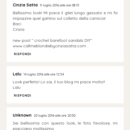
Cinzia Satta
11 luglio 2016 alle ore 08:15
Bellissimo look! Mi piace il gilet lungo gessato e mi fa
impazzire quel gattino sul colletto della camicia!
Baci
Cinzia
new post " crochet barefoot sandals DIY"
www.callmeblondiebycinziasatta.com
RISPONDI
Lalu
14 luglio 2016 alle ore 12:54
Look perfetto! Lo sai, il tuo blog mi piace molto!!
Lalu
RISPONDI
Unknown
20 luglio 2016 alle ore 20:50
Sei bellissima con questo look, le foto favolose, mi
piacciano moltissimo.