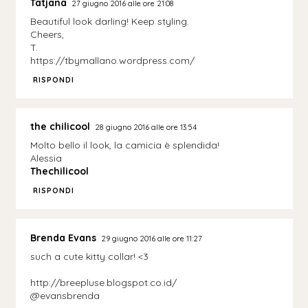
Tatjana
27 giugno 2016 alle ore 21:08
Beautiful look darling! Keep styling.
Cheers,
T.
https://tbymallano.wordpress.com/
RISPONDI
the chilicool
28 giugno 2016 alle ore 13:54
Molto bello il look, la camicia è splendida!
Alessia
Thechilicool
RISPONDI
Brenda Evans
29 giugno 2016 alle ore 11:27
such a cute kitty collar! <3
http://breepluse.blogspot.co.id/
@evansbrenda