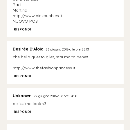
Baci
Martina
http://www.pinkbubbles.it
NUOVO POST
RISPONDI
Desirèe D'Aloia
26 giugno 2016 alle ore 22:01
che bello questo gilet, stai molto bene!!
http://www.thefashionprincess.it
RISPONDI
Unknown
27 giugno 2016 alle ore 04:00
bellissimo look <3
RISPONDI