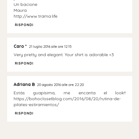
Un bacione
Maura
http://www.trama.life
RISPONDI
Caro *
21 luglio 2016 alle ore 12:15
Very pretty and elegant. Your shirt is adorable <3
RISPONDI
Adriana B
20 agosto 2016 alle ore 22:20
Estás guapísima, me encanta el look!!
https://bohoclosetblog.com/2016/08/20/rutina-de-
pilates-estiramientos/
RISPONDI