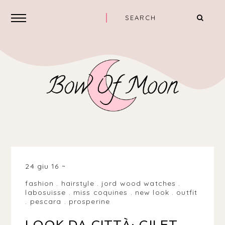
24 giu 16
fashion
.
hairstyle
.
jord wood watches
.
labosuisse
.
miss coquines
.
new look
.
outfit
.
pescara
.
prosperine
LOOK DA CITTÀ: GILET