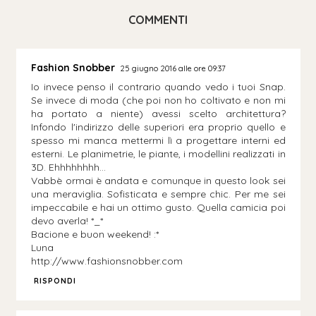
COMMENTI
Fashion Snobber
25 giugno 2016 alle ore 09:37
Io invece penso il contrario quando vedo i tuoi Snap.
Se invece di moda (che poi non ho coltivato e non mi
ha portato a niente) avessi scelto architettura?
Infondo l'indirizzo delle superiori era proprio quello e
spesso mi manca mettermi lì a progettare interni ed
esterni. Le planimetrie, le piante, i modellini realizzati in
3D. Ehhhhhhhh...
Vabbè ormai è andata e comunque in questo look sei
una meraviglia. Sofisticata e sempre chic. Per me sei
impeccabile e hai un ottimo gusto. Quella camicia poi
devo averla! *_*
Bacione e buon weekend! :*
Luna
http://www.fashionsnobber.com
RISPONDI