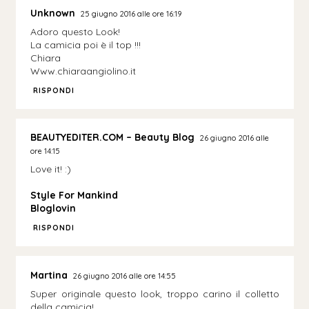
Unknown
25 giugno 2016 alle ore 16:19
Adoro questo Look!
La camicia poi è il top !!!
Chiara
Www.chiaraangiolino.it
RISPONDI
BEAUTYEDITER.COM – Beauty Blog
26 giugno 2016 alle
ore 14:15
Love it! :)
Style For Mankind
Bloglovin
RISPONDI
Martina
26 giugno 2016 alle ore 14:55
Super originale questo look, troppo carino il colletto
della camicia!