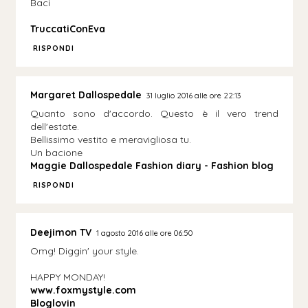
Baci
TruccatiConEva
RISPONDI
Margaret Dallospedale
31 luglio 2016 alle ore 22:13
Quanto sono d'accordo. Questo è il vero trend
dell'estate.
Bellissimo vestito e meravigliosa tu.
Un bacione
Maggie Dallospedale Fashion diary - Fashion blog
RISPONDI
Deejimon TV
1 agosto 2016 alle ore 06:50
Omg! Diggin' your style.
HAPPY MONDAY!
www.foxmystyle.com
Bloglovin