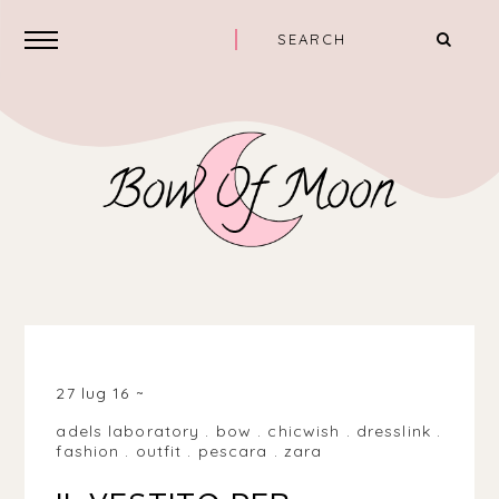
PESCARA PE, ITALIA
27 lug 16
adels laboratory
.
bow
.
chicwish
.
dresslink
.
fashion
.
outfit
.
pescara
.
zara