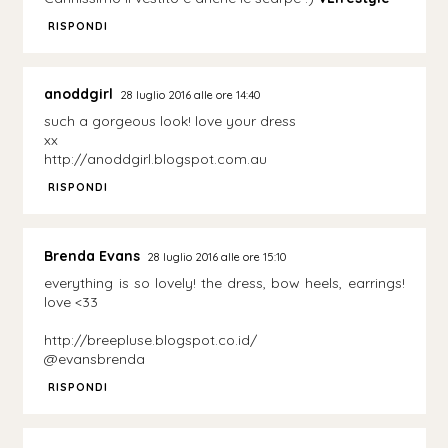
RISPONDI
anoddgirl
28 luglio 2016 alle ore 14:40
such a gorgeous look! love your dress
xx
http://anoddgirl.blogspot.com.au
RISPONDI
Brenda Evans
28 luglio 2016 alle ore 15:10
everything is so lovely! the dress, bow heels, earrings!
love <33
http://breepluse.blogspot.co.id/
@evansbrenda
RISPONDI