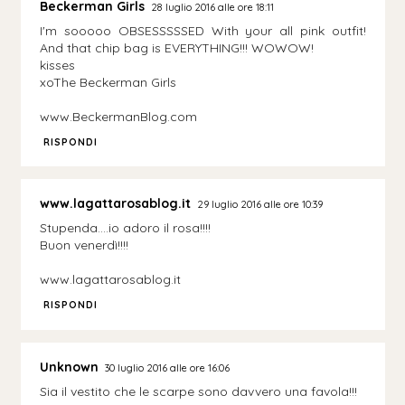
Beckerman Girls
28 luglio 2016 alle ore 18:11
I'm sooooo OBSESSSSSED With your all pink outfit!
And that chip bag is EVERYTHING!!! WOWOW!
kisses
xoThe Beckerman Girls
www.BeckermanBlog.com
RISPONDI
www.lagattarosablog.it
29 luglio 2016 alle ore 10:39
Stupenda….io adoro il rosa!!!!
Buon venerdì!!!!
www.lagattarosablog.it
RISPONDI
Unknown
30 luglio 2016 alle ore 16:06
Sia il vestito che le scarpe sono davvero una favola!!!