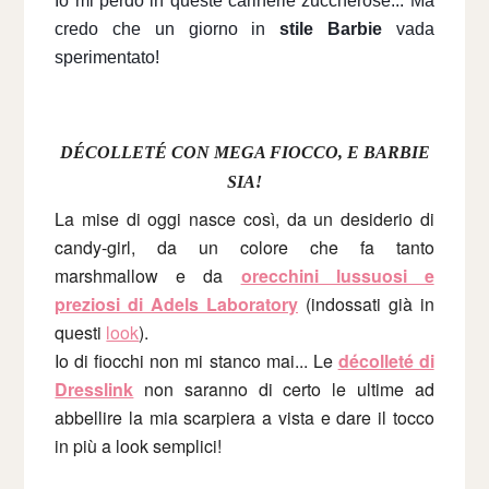
Io mi perdo in queste carinerie zuccherose... Ma 
credo che un giorno in 
stile Barbie
 vada 
sperimentato!
DÉCOLLETÉ CON MEGA FIOCCO, E BARBIE
SIA!
La mise di oggi nasce così, da un desiderio di
candy-girl, da un colore che fa tanto
marshmallow e da
orecchini lussuosi e
preziosi di Adels Laboratory
(indossati già in
questi
look
).
Io di fiocchi non mi stanco mai... Le
décolleté di
Dresslink
non saranno di certo le ultime ad
abbellire la mia scarpiera a vista e dare il tocco
in più a look semplici!