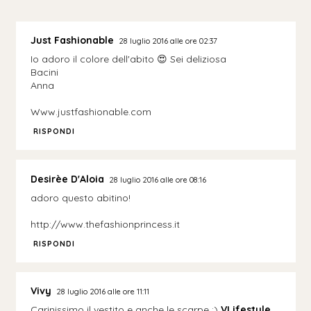
Just Fashionable
28 luglio 2016 alle ore 02:37
Io adoro il colore dell'abito 😍 Sei deliziosa
Bacini
Anna
Www.justfashionable.com
RISPONDI
Desirèe D'Aloia
28 luglio 2016 alle ore 08:16
adoro questo abitino!
http://www.thefashionprincess.it
RISPONDI
Vivy
28 luglio 2016 alle ore 11:11
Carinissimo il vestito e anche le scarpe :)
VLifestyle