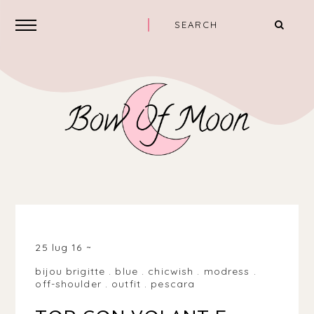
PESCARA PE, ITALIA
25 lug 16
bijou brigitte
.
blue
.
chicwish
.
modress
.
off-shoulder
.
outfit
.
pescara