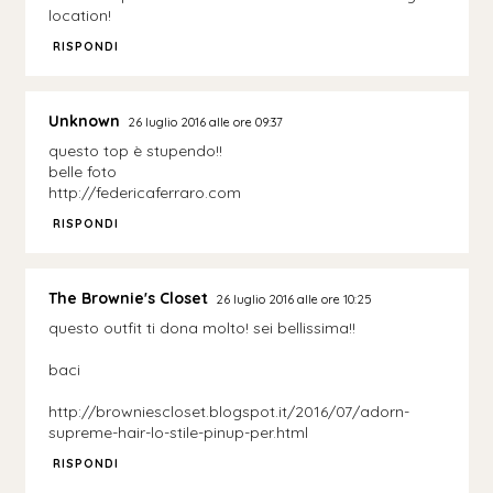
location!
RISPONDI
Unknown
26 luglio 2016 alle ore 09:37
questo top è stupendo!!
belle foto
http://federicaferraro.com
RISPONDI
The Brownie's Closet
26 luglio 2016 alle ore 10:25
questo outfit ti dona molto! sei bellissima!!
baci
http://browniescloset.blogspot.it/2016/07/adorn-
supreme-hair-lo-stile-pinup-per.html
RISPONDI