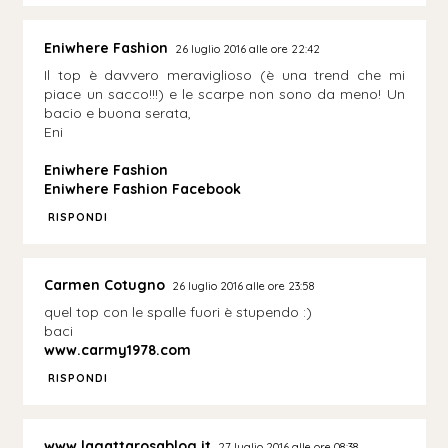
Eniwhere Fashion
26 luglio 2016 alle ore 22:42
Il top è davvero meraviglioso (è una trend che mi
piace un sacco!!!) e le scarpe non sono da meno! Un
bacio e buona serata,
Eni
Eniwhere Fashion
Eniwhere Fashion Facebook
RISPONDI
Carmen Cotugno
26 luglio 2016 alle ore 23:58
quel top con le spalle fuori è stupendo :)
baci
www.carmy1978.com
RISPONDI
www.lagattarosablog.it
27 luglio 2016 alle ore 08:38