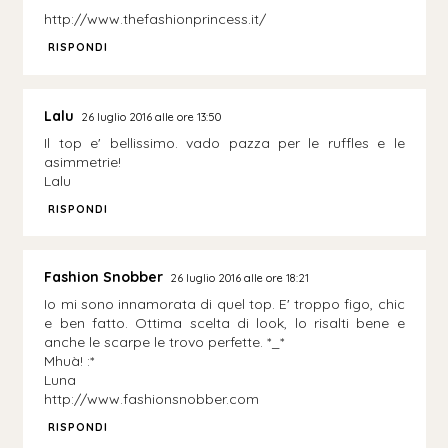
http://www.thefashionprincess.it/
RISPONDI
Lalu
26 luglio 2016 alle ore 13:50
Il top e' bellissimo. vado pazza per le ruffles e le
asimmetrie!
Lalu
RISPONDI
Fashion Snobber
26 luglio 2016 alle ore 18:21
Io mi sono innamorata di quel top. E' troppo figo, chic
e ben fatto. Ottima scelta di look, lo risalti bene e
anche le scarpe le trovo perfette. *_*
Mhuà! :*
Luna
http://www.fashionsnobber.com
RISPONDI