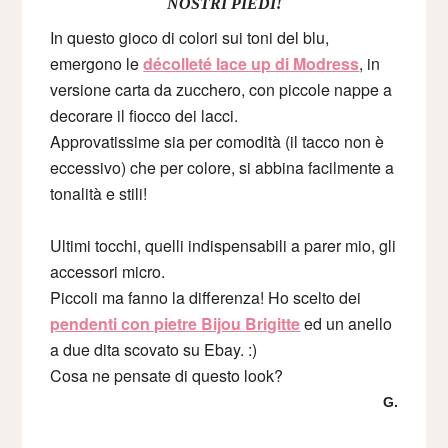
NOSTRI PIEDI!
In questo gioco di colori sui toni del blu,
emergono le
décolleté lace up di Modress
, in
versione carta da zucchero, con piccole nappe a
decorare il fiocco dei lacci.
Approvatissime sia per comodità (il tacco non è
eccessivo) che per colore, si abbina facilmente a
tonalità e stili!
Ultimi tocchi, quelli indispensabili a parer mio, gli
accessori micro.
Piccoli ma fanno la differenza! Ho scelto dei
pendenti con pietre Bijou Brigitte
ed un anello
a due dita scovato su Ebay. :)
Cosa ne pensate di questo look?
G.