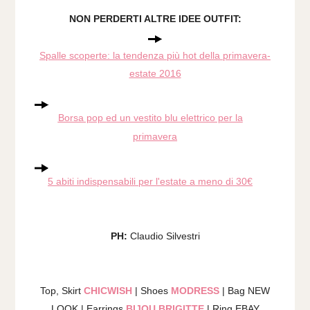
NON PERDERTI ALTRE IDEE OUTFIT:
Spalle scoperte: la tendenza più hot della primavera-
estate 2016
Borsa pop ed un vestito blu elettrico per la
primavera
5 abiti indispensabili per l'estate a meno di 30€
PH:
Claudio Silvestri
Top, Skirt
CHICWISH
| Shoes
MODRESS
| Bag NEW
LOOK | Earrings
BIJOU BRIGITTE
| Ring EBAY