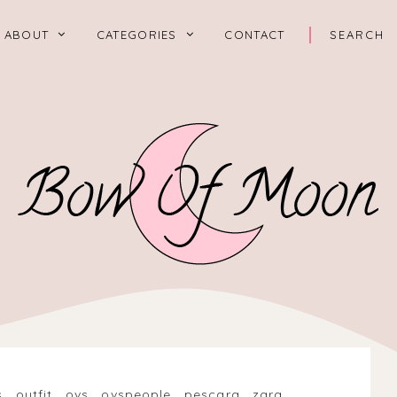
ABOUT
CATEGORIES
CONTACT
s
.
outfit
.
ovs
.
ovspeople
.
pescara
.
zara