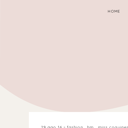
HOME
29 ago 16
fashion
.
hm
.
miss coquine