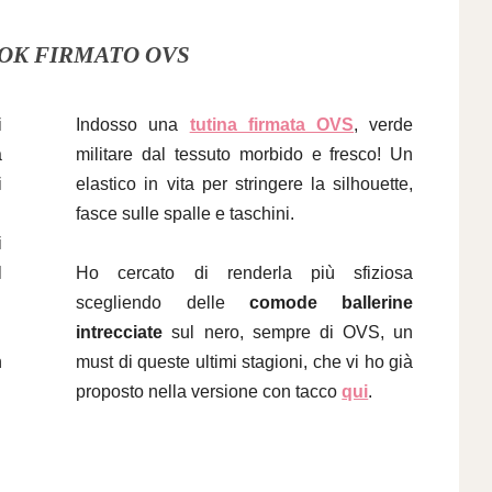
OK FIRMATO OVS
i
Indosso una
tutina firmata OVS
, verde
a
militare dal tessuto
morbido
e fresco!
Un
i
elastico in vita per stringere la
silhouette
,
fasce sulle spalle e taschini.
i
l
Ho cercato di renderla più sfiziosa
scegliendo delle
comode ballerine
intrecciate
sul nero, sempre di OVS, un
n
must di queste ultimi stagioni, che vi ho già
proposto nella versione con tacco
qui
.