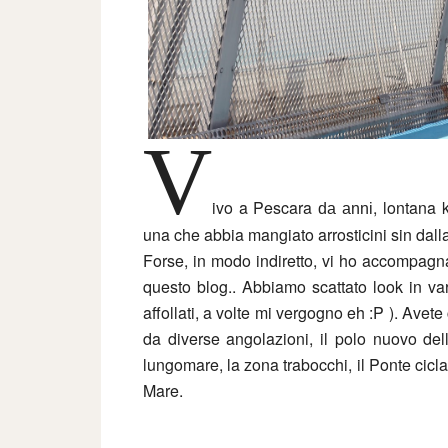
V
ivo a Pescara
, lontana 
da anni
una che abbia mangiato arrosticini sin dalla
Forse, in modo indiretto, vi ho accompagnat
questo blog.. Abbiamo scattato look in va
affollati, a volte mi vergogno eh :P ). Avete
da diverse angolazioni, il polo nuovo dell'Un
lungomare, la zona trabocchi, il Ponte ciclab
Mare.