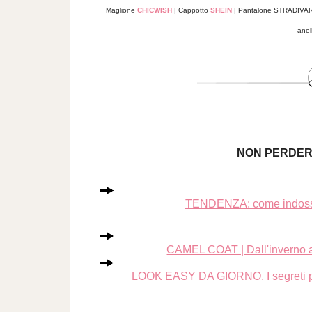
Maglione
CHICWISH
| Cappotto
SHEIN
| Pantalone STRADIVAR
ane
NON PERDERT
TENDENZA: come indossare
CAMEL COAT | Dall'inverno a
LOOK EASY DA GIORNO. I segreti per