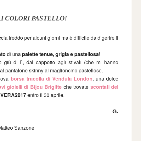
I COLORI PASTELLO!
cia freddo per alcuni giorni ma è difficile da digerire il
ato
di una
palette tenue,
grigia
e pastellosa
!
 giù di lì, dal cappotto agli stivali (che mi hanno
al pantalone skinny al maglioncino pastelloso.
nuova
borsa tracolla di Vendula London
, una dolce
vi gioielli di Bijou Brigitte
che trovate
scontati del
VERA2017
entro il 30 aprile.
G.
Matteo Sanzone