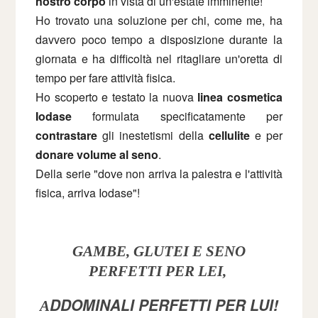
nostro corpo
in vista di un'estate imminente!
Ho trovato una soluzione per chi, come me, ha
davvero poco tempo a disposizione durante la
giornata e ha difficoltà nel ritagliare un'oretta di
tempo per fare attività fisica.
Ho scoperto e testato la nuova
linea cosmetica
Iodase
formulata specificatamente per
contrastare
gli inestetismi della
cellulite
e per
donare volume al seno
.
Della serie "dove non arriva la palestra e l'attività
fisica, arriva Iodase"!
GAMBE, GLUTEI E SENO
PERFETTI PER LEI,
DDOMINALI PERFETTI PER LUI!
A