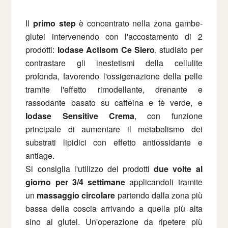
Il
primo step
è concentrato nella zona gambe-
glutei intervenendo con l'accostamento di 2
prodotti:
Iodase Actisom Ce Siero
, studiato per
contrastare gli inestetismi della cellulite
profonda, favorendo l'ossigenazione della pelle
tramite l'effetto rimodellante, drenante e
rassodante basato su caffeina e tè verde, e
Iodase Sensitive Crema
, con funzione
principale di aumentare il metabolismo dei
substrati lipidici con effetto antiossidante e
antiage.
Si consiglia l'utilizzo dei prodotti
due volte al
giorno per 3/4 settimane
applicandoli tramite
un
massaggio circolare
partendo dalla zona più
bassa della coscia arrivando a quella più alta
sino ai glutei. Un'operazione da ripetere più