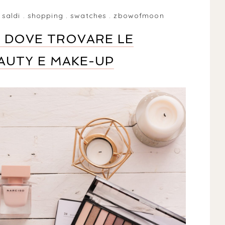
.
saldi
.
shopping
.
swatches
.
zbowofmoon
9: DOVE TROVARE LE
EAUTY E MAKE-UP