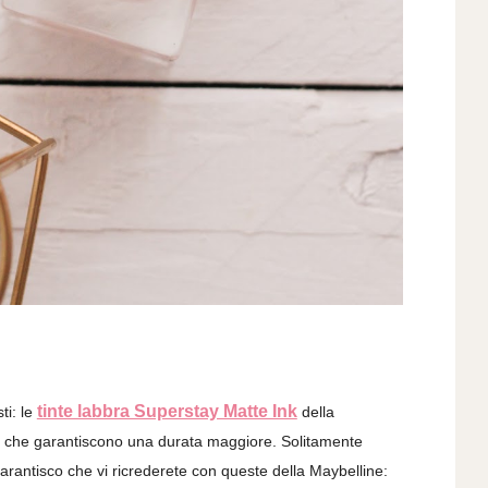
tinte labbra Superstay Matte Ink
ti: le
della
uidi che garantiscono una durata maggiore. Solitamente
arantisco che vi ricrederete con queste della Maybelline: