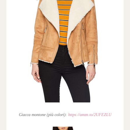
Giacca montone (più colori):
https://amzn.to/2UFEZLU