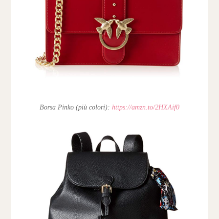
Borsa Pinko (più colori):
https://amzn.to/2HXAif0