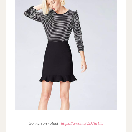
Gonna con volant:
https://amzn.to/2D7hHY9