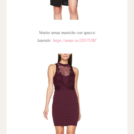
Vestito senza maniche con spacco
laterale
:
https://amzn.to/2D57UBF