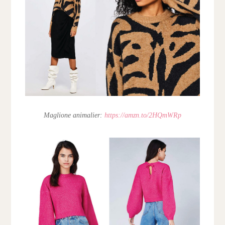
Maglione animalier:
https://amzn.to/2HQmWRp