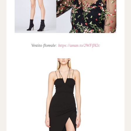
Vestito floreale:
https://amzn.to/2WFfH2c