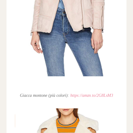
Giacca montone (più colori):
https://amzn.to/2G8LsM3