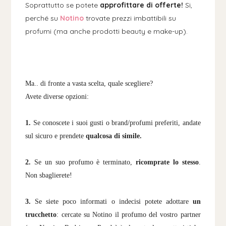
Soprattutto se potete
approfittare di offerte!
Si,
perché su
Notino
trovate prezzi imbattibili su
profumi (ma anche prodotti beauty e make-up).
Ma.. di fronte a vasta scelta, quale scegliere?
Avete diverse opzioni:
1.
Se conoscete i suoi gusti o brand/profumi preferiti, andate
sul sicuro e prendete
qualcosa di simile.
2.
Se un suo profumo è terminato,
ricomprate lo stesso
.
Non sbaglierete!
3.
Se siete poco informati o indecisi potete adottare
un
trucchetto
: cercate su Notino il profumo del vostro partner