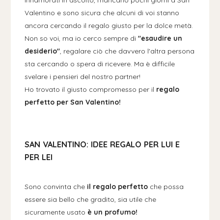
Innamorati in ascolto, mancano pochi giorni a San
Valentino e sono sicura che alcuni di voi stanno
ancora cercando il regalo giusto per la dolce metà.
Non so voi, ma io cerco sempre di
"esaudire un
desiderio"
, regalare ciò che davvero l'altra persona
sta cercando o spera di ricevere. Ma è difficile
svelare i pensieri del nostro partner!
Ho trovato il giusto compromesso per il
regalo
perfetto per San Valentino!
SAN VALENTINO:
IDEE REGALO PER LUI E
PER LEI
Sono convinta che
il regalo perfetto
che possa
essere sia bello che gradito, sia utile che
sicuramente usato
è un profumo!