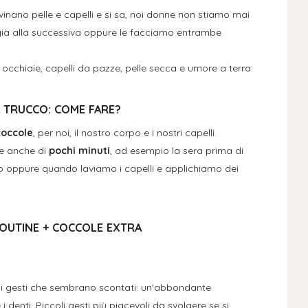
rovinano pelle e capelli e si sa, noi donne non stiamo mai
ià alla successiva oppure le facciamo entrambe
ri, occhiaie, capelli da pazze, pelle secca e umore a terra.
 TRUCCO: COME FARE?
coccole
, per noi, il nostro corpo e i nostri capelli.
e anche di
pochi minuti
, ad esempio la sera prima di
o oppure quando laviamo i capelli e applichiamo dei
.
ROUTINE + COCCOLE EXTRA
on i gesti che sembrano scontati: un'abbondante
i denti. Piccoli gesti più piacevoli da svolgere se si