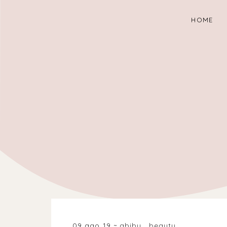
HOME
09 ago 19
abiby
.
beauty